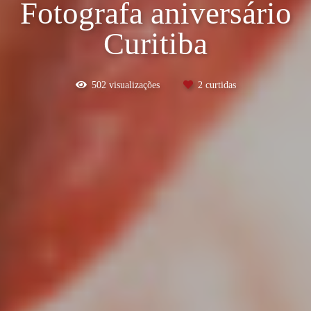
Fotografa aniversário
Curitiba
502
visualizações
2
curtidas