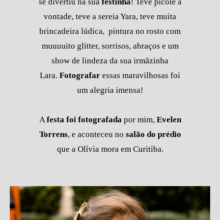
se divertiu na sua
festinha
! Teve picolé a
vontade, teve a sereia Yara, teve muita
brincadeira lúdica, pintura no rosto com
muuuuito glitter, sorrisos, abraços e um
show de lindeza da sua irmãzinha
Lara.
Fotografar
essas maravilhosas foi
um alegria imensa!
A
festa foi fotografada
por mim,
Evelen
Torrens
, e aconteceu no
salão do prédio
que a Olívia mora em Curitiba.