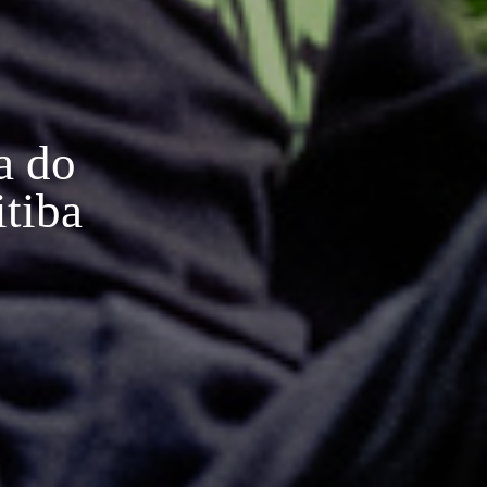
a do
itiba