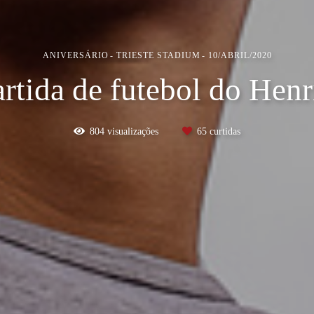
ANIVERSÁRIO
TRIESTE STADIUM
10/ABRIL/2020
rtida de futebol do Hen
804
visualizações
65
curtidas