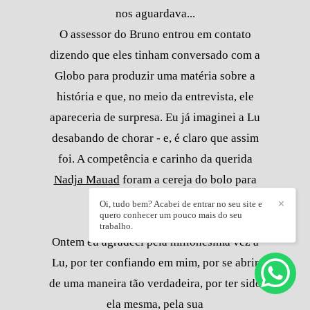
nos aguardava...
O assessor do Bruno entrou em contato
dizendo que eles tinham conversado com a
Globo para produzir uma matéria sobre a
história e que, no meio da entrevista, ele
apareceria de surpresa. Eu já imaginei a Lu
desabando de chorar - e, é claro que assim
foi. A competência e carinho da querida
Nadja Mauad
foram a cereja do bolo para
coroar a vitória da Lu.
Oi, tudo bem? Acabei de entrar no seu site e
✕
quero conhecer um pouco mais do seu
trabalho.
Ontem eu agradeci pela milionésima vez a
Lu, por ter confiando em mim, por se abrir
de uma maneira tão verdadeira, por ter sido
ela mesma, pela sua