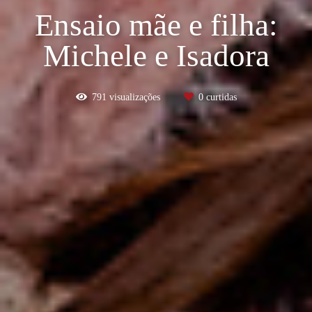
Ensaio mãe e filha:
Michele e Isadora
791
visualizações
0
curtidas