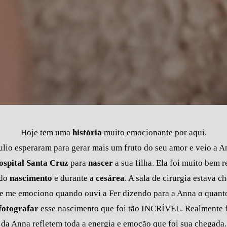
Hoje tem uma
história
muito emocionante por aqui.
ulio esperaram para gerar mais um fruto do seu amor e veio a An
spital Santa Cruz
para
nascer
a sua filha. Ela foi muito bem 
 do
nascimento
e durante a
cesárea
. A sala de cirurgia estava 
me emociono quando ouvi a Fer dizendo para a Anna o quanto e
fotografar
esse nascimento que foi tão INCRÍVEL. Realmente f
da Anna refletem toda a energia e emoção que foi sua chegada.