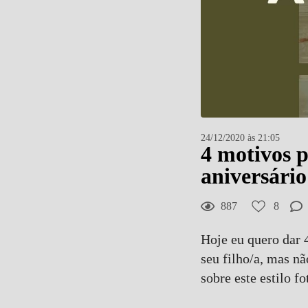
8
Curtir
Comentar
24/12/2020 às 21:05
4 motivos p
aniversário
887
8
Hoje eu quero dar 
seu filho/a, mas n
sobre este estilo fo