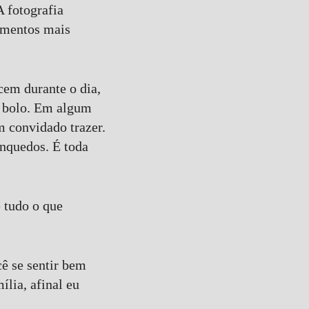
 fotografia
omentos mais
ecem durante o dia,
 o bolo. Em algum
 convidado trazer.
inquedos. É toda
e tudo o que
cê se sentir bem
lia, afinal eu