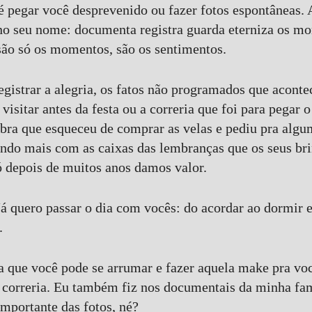
 pegar você desprevenido ou fazer fotos espontâneas. A
no seu nome: documenta registra guarda eterniza os m
são só os momentos, são os sentimentos.
registrar a alegria, os fatos não programados que acont
e visitar antes da festa ou a correria que foi para pegar
a que esqueceu de comprar as velas e pediu pra algum
ando mais com as caixas das lembranças que os seus br
 depois de muitos anos damos valor.
Já quero passar o dia com vocês: do acordar ao dormir 
.
la que você pode se arrumar e fazer aquela make pra vo
 correria. Eu também fiz nos documentais da minha famí
mportante das fotos, né?