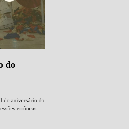
o do
l do aniversário do
essões errôneas