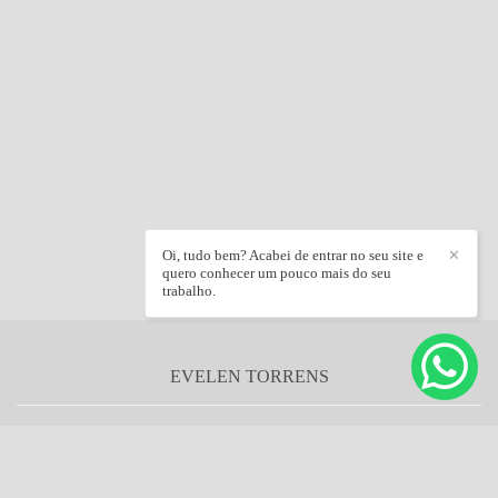
Oi, tudo bem? Acabei de entrar no seu site e
✕
quero conhecer um pouco mais do seu
trabalho.
EVELEN TORRENS