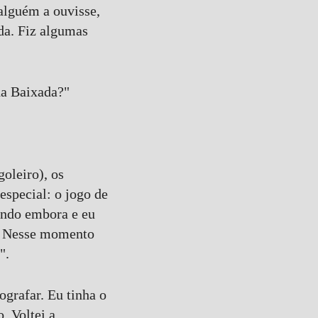
 alguém a ouvisse,
ada. Fiz algumas
da Baixada?"
goleiro), os
especial: o jogo de
 indo embora e eu
a. Nesse momento
".
ografar. Eu tinha o
. Voltei a