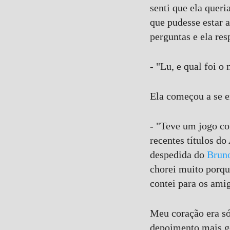
senti que ela queri
que pudesse estar a
perguntas e ela res
- "Lu, e qual foi 
Ela começou a se 
- "Teve um jogo con
recentes títulos d
despedida do
Brun
chorei muito porq
contei para os ami
Meu coração era só
depoimento mais ge