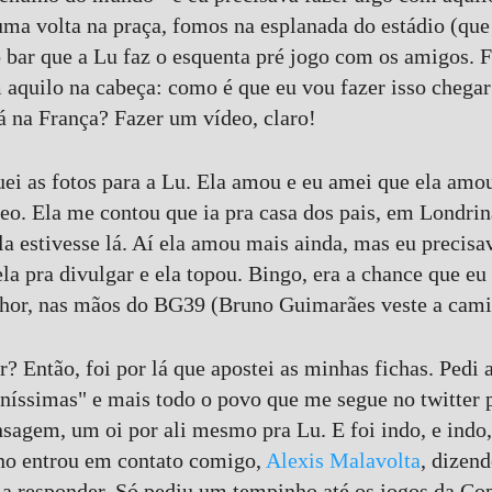
uma volta na praça, fomos na esplanada do estádio (que
 bar que a Lu faz o esquenta pré jogo com os amigos. 
m aquilo na cabeça: como é que eu vou fazer isso chegar
á na França? Fazer um vídeo, claro!
uei as fotos para a Lu. Ela amou e eu amei que ela amo
eo. Ela me contou que ia pra casa dos pais, em Londrina
la estivesse lá. Aí ela amou mais ainda, mas eu precisav
la pra divulgar e ela topou. Bingo, era a chance que eu 
lhor, nas mãos do BG39 (Bruno Guimarães veste a cami
? Então, foi por lá que apostei as minhas fichas. Pedi
aníssimas" e mais todo o povo que me segue no twitter 
gem, um oi por ali mesmo pra Lu. E foi indo, e indo, 
no entrou em contato comigo,
Alexis Malavolta
, dizen
iria responder. Só pediu um tempinho até os jogos da Co