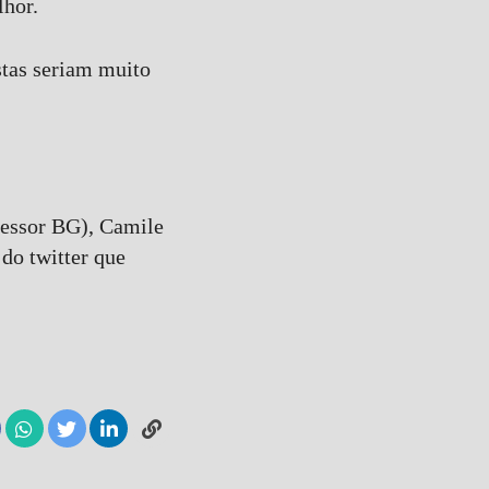
lhor.
stas seriam muito
sessor BG), Camile
do twitter que