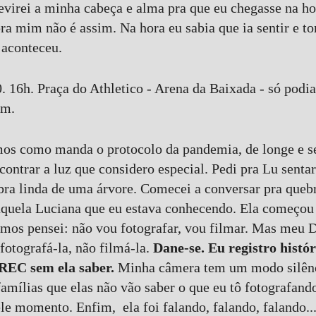
virei a minha cabeça e alma pra que eu chegasse na hor
ra mim não é assim. Na hora eu sabia que ia sentir e t
 aconteceu.
. 16h. Praça do Athletico - Arena da Baixada - só podia 
um.
s como manda o protocolo da pandemia, de longe e se
contrar a luz que considero especial. Pedi pra Lu sent
ra linda de uma árvore. Comecei a conversar pra quebr
quela Luciana que eu estava conhecendo. Ela começou a
simos pensei: não vou fotografar, vou filmar. Mas meu D
fotografá-la, não filmá-la.
Dane-se. Eu registro histó
 REC sem ela saber.
Minha câmera tem um modo silênci
amílias que elas não vão saber o que eu tô fotografando
e momento. Enfim, ela foi falando, falando, falando...