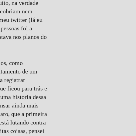
ito, na verdade
o cobriam nem
eu twitter (lá eu
pessoas foi a
stava nos planos do
ios, como
tratamento de um
a registrar
e ficou para trás e
 uma história dessa
nsar ainda mais
ro, que a primeira
está lutando contra
as coisas, pensei