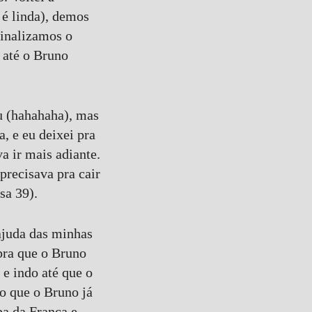
 é linda), demos
Finalizamos o
 até o Bruno
u (hahahaha), mas
, e eu deixei pra
a ir mais adiante.
precisava pra cair
sa 39).
 ajuda das minhas
pra que o Bruno
e indo até que o
do que o Bruno já
pa da França e