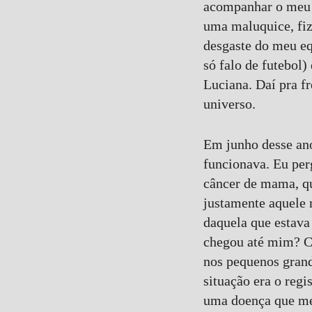
acompanhar o meu 
uma maluquice, fi
desgaste do meu eq
só falo de futebol
Luciana. Daí pra fr
universo.
Em junho desse an
funcionava. Eu perg
câncer de mama, que
justamente aquele 
daquela que estava
9
Curtir
chegou até mim? Co
Comentar
nos pequenos grand
situação era o regi
uma doença que me