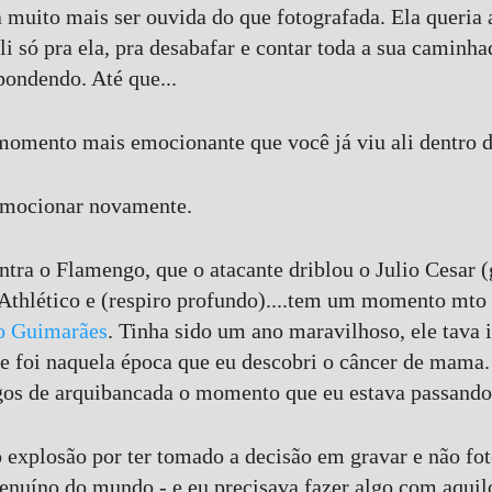
a muito mais ser ouvida do que fotografada. Ela queria
li só pra ela, pra desabafar e contar toda a sua caminh
pondendo. Até que...
o momento mais emocionante que você já viu ali dentro 
emocionar novamente.
tra o Flamengo, que o atacante driblou o Julio Cesar (
o Athlético e (respiro profundo)....tem um momento mto 
o Guimarães
. Tinha sido um ano maravilhoso, ele tava
ue foi naquela época que eu descobri o câncer de mam
gos de arquibancada o momento que eu estava passando
 explosão por ter tomado a decisão em gravar e não fot
nuíno do mundo - e eu precisava fazer algo com aquilo