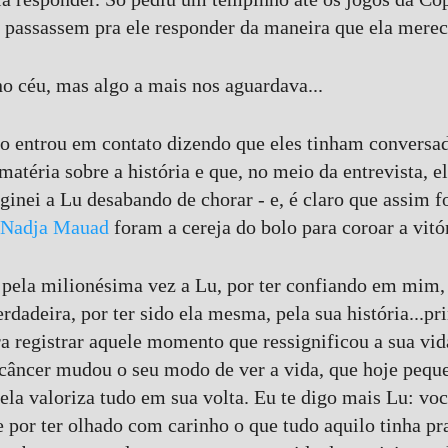
passassem pra ele responder da maneira que ela merec
no céu, mas algo a mais nos aguardava...
o entrou em contato dizendo que eles tinham convers
atéria sobre a história e que, no meio da entrevista, e
ginei a Lu desabando de chorar - e, é claro que assim f
Nadja Mauad
foram a cereja do bolo para coroar a vitó
pela milionésima vez a Lu, por ter confiando em mim, 
dadeira, por ter sido ela mesma, pela sua história...p
ra registrar aquele momento que ressignificou a sua v
 câncer mudou o seu modo de ver a vida, que hoje pequ
ela valoriza tudo em sua volta. Eu te digo mais Lu: voc
e por ter olhado com carinho o que tudo aquilo tinha pr