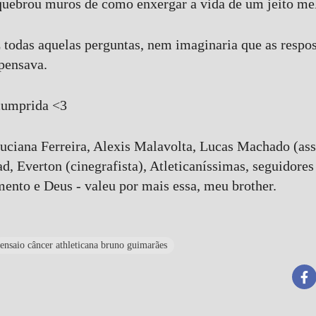
quebrou muros de como enxergar a vida de um jeito me
 todas aquelas perguntas, nem imaginaria que as respo
pensava.
cumprida <3
ciana Ferreira, Alexis Malavolta, Lucas Machado (as
, Everton (cinegrafista), Atleticaníssimas, seguidores 
nto e Deus - valeu por mais essa, meu brother.
ensaio câncer athleticana bruno guimarães