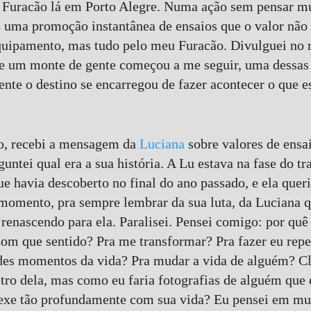
Furacão lá em Porto Alegre. Numa ação sem pensar mu
z uma promoção instantânea de ensaios que o valor nã
uipamento, mas tudo pelo meu Furacão. Divulguei no m
) e um monte de gente começou a me seguir, uma dessas 
ente o destino se encarregou de fazer acontecer o que e
o, recebi a mensagem da
Luciana
sobre valores de ensa
untei qual era a sua história. A Lu estava na fase do 
 havia descoberto no final do ano passado, e ela queri
momento, pra sempre lembrar da sua luta, da Luciana qu
 renascendo para ela. Paralisei. Pensei comigo: por quê
m que sentido? Pra me transformar? Pra fazer eu repe
es momentos da vida? Pra mudar a vida de alguém? Cla
stro dela, mas como eu faria fotografias de alguém que 
xe tão profundamente com sua vida? Eu pensei em muit