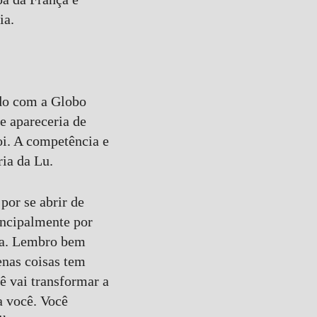
ia.
ado com a Globo
le apareceria de
oi. A competência e
ria da Lu.
por se abrir de
rincipalmente por
ida. Lembro bem
enas coisas tem
ê vai transformar a
a você. Você