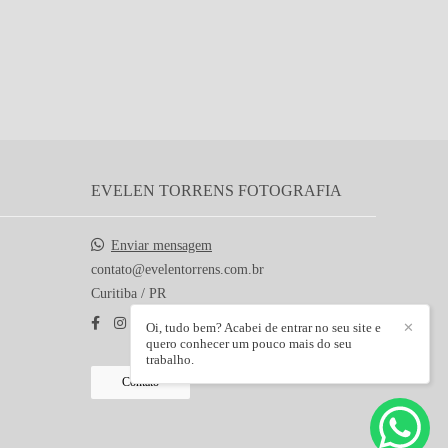
EVELEN TORRENS FOTOGRAFIA
Enviar mensagem
contato@evelentorrens.com.br
Curitiba / PR
Oi, tudo bem? Acabei de entrar no seu site e
✕
quero conhecer um pouco mais do seu
trabalho.
Contato