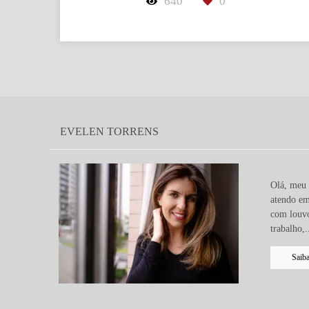
640
0
EVELEN TORRENS
Olá, meu 
atendo em
com louvo
trabalho,.
Saib